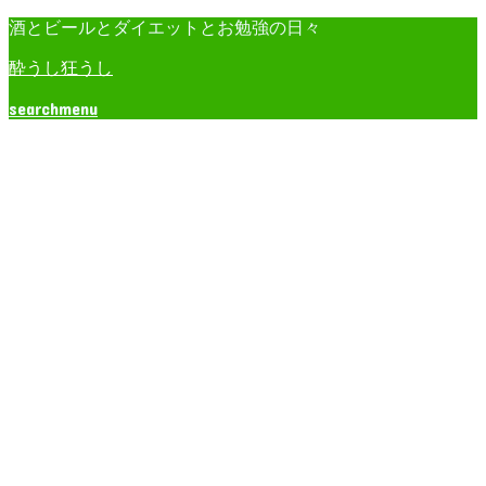
酒とビールとダイエットとお勉強の日々
酔うし狂うし
search
menu