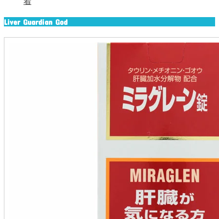
着
Liver Guardian God