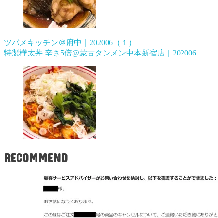
ツバメキッチン＠府中｜202006（１）
特製樺太丼 辛さ5倍@蒙古タンメン中本新宿店｜202006
RECOMMEND