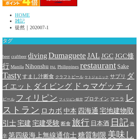
HOME
雑記
徒然｜202007-1
タグ
Dumaguete
diving
JAL
JGC
JGC修
beer
craftbeer
restaurant
行
Nihonshu
Sake
Manila
Philippines
PAL
Tasty
ダ
すまし汁断食
サプリ
クラフトビール
ケトジェニック
ドゥマゲッティ
ダイビング
イエット
レ
フィリピン
プロテイン
マニラ
ビール
フィリピン航空
ストラン
宅地建物取
ロカボ
中本
四海通
日記
旅行
引士
宅建
宅建受験
日本酒
断食
激
美味し
糖質制限
第四級海上無線通信士
辛