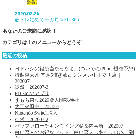
雑記
2020.02.26
筋トレ始めて一カ月＠FIT365
あなたのご来訪に感謝！
カテゴリは上のメニューからどうぞ
最近の投稿
ヨドバシの福袋当たったよ。(ついでにiPhone機種予想)
特製樺太丼 辛さ5倍@蒙古タンメン中本立川店｜
202007
徒然｜202007-3
FIT365のアプリ
すもも祭り2020＠大國魂神社
大定＠府中｜202007
Nintendo Switch購入
徒然｜202007-2
バッファローチキンウイング＠都内某所｜202007
白い恋人のお得なセット「白い恋人しあわせBOX」到