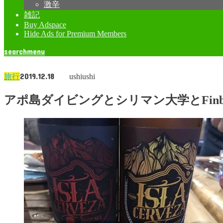
激辛
雑記
Buy Adspace
Hide Ads for Premium Members
search
menu
2019.12.18
旅行
ushiushi
アポ島ダイビングとシリマン大学とFinba