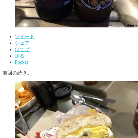
ツイート
シェア
はてブ
送る
Pocket
前回の続き。