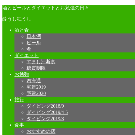
酒とビールとダイエットとお勉強の日々
酔うし狂うし
酒と肴
日本酒
ビール
肴
ダイエット
すまし汁断食
糖質制限
お勉強
四海通
宅建2019
宅建2020
旅行
ダイビング2018/9
ダイビング2019/4-5
ダイビング2019/8
食事
おすすめの店