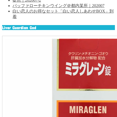
徒然｜202007-2
バッファローチキンウイング＠都内某所｜202007
白い恋人のお得なセット「白い恋人しあわせBOX」到
着
Liver Guardian God