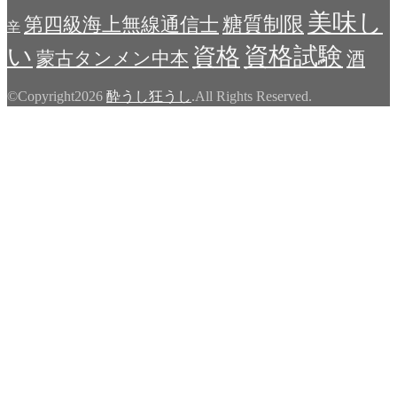
美味し
糖質制限
第四級海上無線通信士
辛
い
資格試験
資格
蒙古タンメン中本
酒
©Copyright2026
酔うし狂うし
.All Rights Reserved.