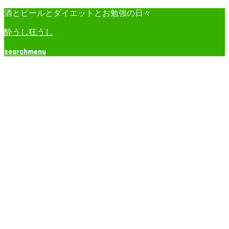
酒とビールとダイエットとお勉強の日々
酔うし狂うし
search
menu