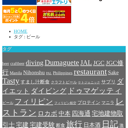
HOME
タグ : ビール
タグ
Dumaguete
diving
JAL
JGC
JGC修
beer
craftbeer
restaurant
行
Nihonshu
Sake
Manila
Philippines
PAL
Tasty
ダ
すまし汁断食
サプリ
クラフトビール
ケトジェニック
ドゥマゲッティ
ダイビング
イエット
レ
フィリピン
プロテイン
マニラ
ビール
フィリピン航空
ストラン
宅地建物取
ロカボ
中本
四海通
日記
旅行
引士
宅建
宅建受験
日本酒
断食
激