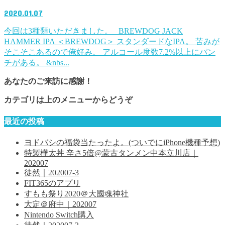
2020.01.07
今回は3種類いただきました。 BREWDOG JACK
HAMMER IPA ＜BREWDOG＞ スタンダードなIPA。 苦みが
そこそこあるので俺好み。 アルコール度数7.2%以上にパン
チがある。 &nbs...
あなたのご来訪に感謝！
カテゴリは上のメニューからどうぞ
最近の投稿
ヨドバシの福袋当たったよ。(ついでにiPhone機種予想)
特製樺太丼 辛さ5倍@蒙古タンメン中本立川店｜
202007
徒然｜202007-3
FIT365のアプリ
すもも祭り2020＠大國魂神社
大定＠府中｜202007
Nintendo Switch購入