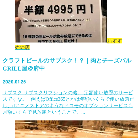
おすす
めの店
クラフトビールのサブスク！？｜肉とチーズバル
GRILL屋＠府中
2020.01.25
サブスク サブスクリプションの略。 定額使い放題のサービ
スですな。 例えばOffice365とかは年額いくらで使い放題だ
し、dアニメストアのようなドコモのオプションサービスも
月額いくらで見放題ということで、...