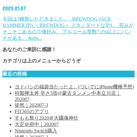
2020.01.07
今回は3種類いただきました。 BREWDOG JACK
HAMMER IPA ＜BREWDOG＞ スタンダードなIPA。 苦みが
そこそこあるので俺好み。 アルコール度数7.2%以上にパン
チがある。 &nbs...
あなたのご来訪に感謝！
カテゴリは上のメニューからどうぞ
最近の投稿
ヨドバシの福袋当たったよ。(ついでにiPhone機種予想)
特製樺太丼 辛さ5倍@蒙古タンメン中本立川店｜
202007
徒然｜202007-3
FIT365のアプリ
すもも祭り2020＠大國魂神社
大定＠府中｜202007
Nintendo Switch購入