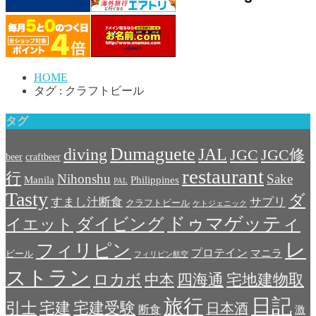
HOME
タグ : クラフトビール
タグ
Dumaguete
diving
JAL
JGC
JGC修
beer
craftbeer
restaurant
行
Nihonshu
Sake
Manila
Philippines
PAL
Tasty
ダ
すまし汁断食
サプリ
クラフトビール
ケトジェニック
ドゥマゲッティ
ダイビング
イエット
レ
フィリピン
プロテイン
マニラ
ビール
フィリピン航空
ストラン
宅地建物取
ロカボ
中本
四海通
日記
旅行
引士
宅建
宅建受験
日本酒
断食
激