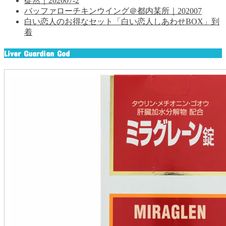
徒然｜202007-2
バッファローチキンウイング＠都内某所｜202007
白い恋人のお得なセット「白い恋人しあわせBOX」到
着
Liver Guardian God