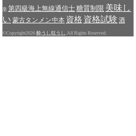
美味し
糖質制限
第四級海上無線通信士
辛
い
資格試験
資格
蒙古タンメン中本
酒
©Copyright2026
酔うし狂うし
.All Rights Reserved.