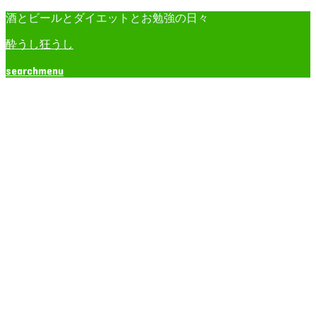
酒とビールとダイエットとお勉強の日々
酔うし狂うし
search
menu