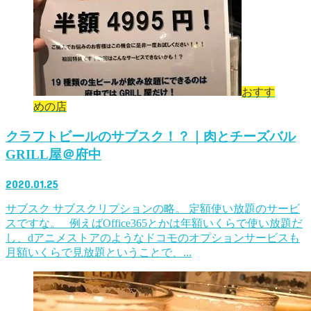
おすす
めの店
クラフトビールのサブスク！？｜肉とチーズバル
GRILL屋＠府中
2020.01.25
サブスク サブスクリプションの略。 定額使い放題のサービ
スですな。 例えばOffice365とかは年額いくらで使い放題だ
し、dアニメストアのようなドコモのオプションサービスも
月額いくらで見放題ということで、...